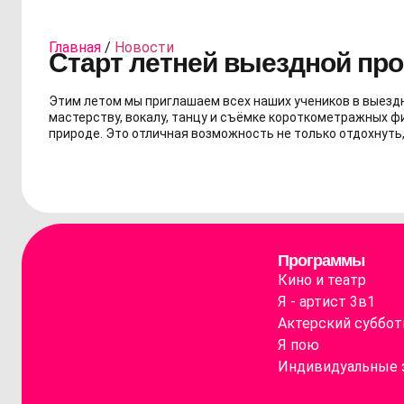
Главная
/
Новости
Старт летней выездной пр
Этим летом мы приглашаем всех наших учеников в выезд
мастерству, вокалу, танцу и съёмке короткометражных фи
природе. Это отличная возможность не только отдохнуть, 
Программы
Кино и театр
Я - артист 3в1
Актерский суббот
Я пою
Индивидуальные 