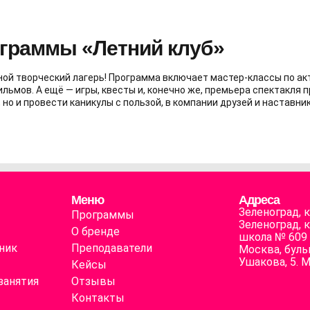
ограммы «Летний клуб»
ной творческий лагерь! Программа включает мастер-классы по ак
льмов. А ещё — игры, квесты и, конечно же, премьера спектакля 
но и провести каникулы с пользой, в компании друзей и наставник
Меню
Адреса
Зеленоград, 
Программы
Зеленоград, 
О бренде
школа № 609
ник
Преподаватели
Москва, буль
Ушакова, 5. 
Кейсы
занятия
Отзывы
Контакты