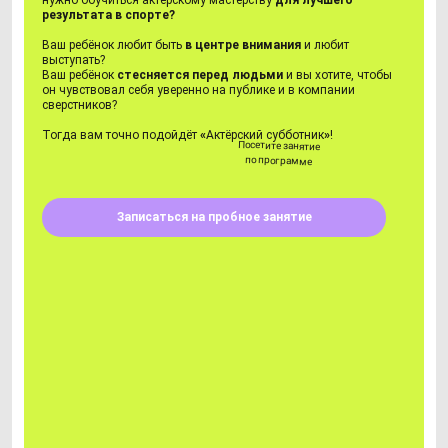
результата в спорте?
Ваш ребёнок любит быть
в центре внимания
и любит
выступать?
Ваш ребёнок
стесняется перед людьми
и вы хотите, чтобы
он чувствовал себя уверенно на публике и в компании
сверстников?
Тогда вам точно подойдёт
«
Актёрский субботник
»
!
Посетите занятие
по программе
Записаться на пробное занятие