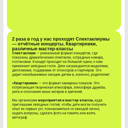
2 раза в год у нас проходят Спектаклиумы
— отчётные концерты, Квартирники,
различные мастер-классы
Спектаклиум
— уникальный формат концертов, где
показаны драматические спектакли, эстрадные номера,
постановки. Концерт проходит на большой сцене, к нам
приезжают звёздные гости. Дети награждаются медалями,
дипломами, подарками от спонсоров и партнёров. Это
дарит незабываемые эмоции детям и, конечно, родителям!
«Квартирники»
— это формат камерных показов. Это
потрясающая творческая атмосфера, атмосфера дружбы,
уюта и сплочения юных актеров и зрителей.
Мы организуем
мероприятия и мастер-классы,
куда
приглашаем звёздных гостей, чтобы дети могли получить
опыт из первых уст, познакомиться со звездой лично,
задать вопросы, сделать фото на память или взять
автограф.