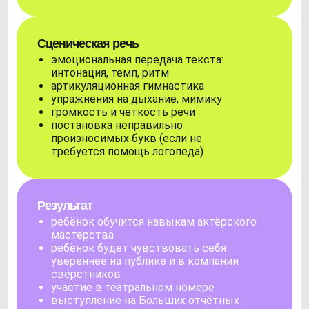
Сценическая речь
эмоциональная передача текста:
интонация, темп, ритм
артикуляционная гимнастика
упражнения на дыхание, мимику
громкость и четкость речи
постановка неправильно
произносимых букв (если не
требуется помощь логопеда)
Результат
ребёнок обучится навыкам актёрского
мастерства
ребёнок будет чувствовать себя
увереннее на публике и в компании
сверстников
участие в театральном номере
выступление на Больших отчётных